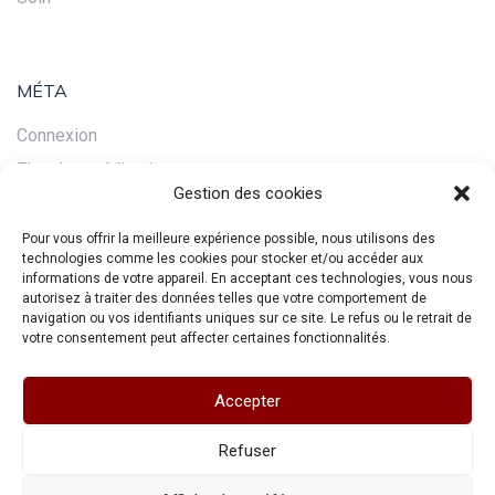
MÉTA
Connexion
Flux des publications
Gestion des cookies
Flux des commentaires
Site de WordPress-FR
Pour vous offrir la meilleure expérience possible, nous utilisons des
technologies comme les cookies pour stocker et/ou accéder aux
informations de votre appareil. En acceptant ces technologies, vous nous
autorisez à traiter des données telles que votre comportement de
navigation ou vos identifiants uniques sur ce site. Le refus ou le retrait de
votre consentement peut affecter certaines fonctionnalités.
Accepter
Refuser
Accueil
Mentions légales
Plan du site
Source des images
Copyright © 2026 RESO Bordeaux.