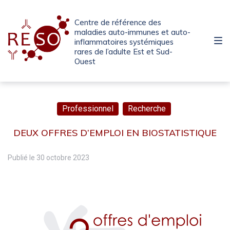
Passer
Aller
Passer
à
au
au
Centre de référence des
la
contenu
pied
maladies auto-immunes et auto-
inflammatoires systémiques
navigation
de
rares de l’adulte Est et Sud-
principale
page
Ouest
Professionnel
Recherche
DEUX OFFRES D’EMPLOI EN BIOSTATISTIQUE
Publié le
30 octobre 2023