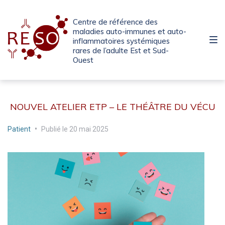
Passer
Aller
Passer
à
au
au
Centre de référence des
la
contenu
pied
maladies auto-immunes et auto-
inflammatoires systémiques
navigation
de
rares de l’adulte Est et Sud-
principale
page
Ouest
NOUVEL ATELIER ETP – LE THÉÂTRE DU VÉCU
Patient
•
Publié le
20 mai 2025