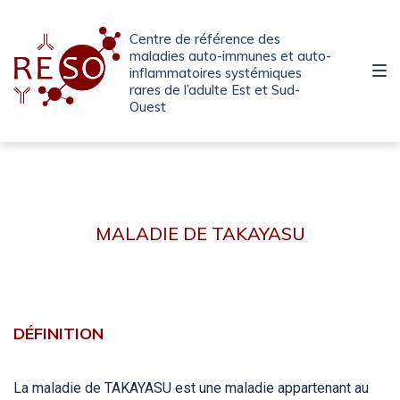
Passer
Aller
Passer
à
au
au
Centre de référence des
la
contenu
pied
maladies auto-immunes et auto-
inflammatoires systémiques
navigation
de
rares de l’adulte Est et Sud-
principale
page
Ouest
MALADIE
DE
MALADIE DE TAKAYASU
TAKAYASU
DÉFINITION
La maladie de TAKAYASU est une maladie appartenant au