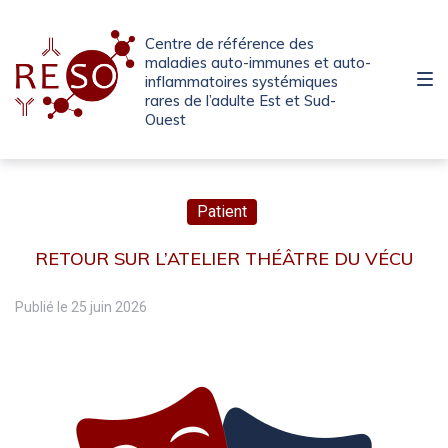
Passer
Aller
Passer
à
au
au
Centre de référence des
la
contenu
pied
maladies auto-immunes et auto-
inflammatoires systémiques
navigation
de
rares de l’adulte Est et Sud-
principale
page
Ouest
Patient
RETOUR SUR L’ATELIER THÉÂTRE DU VÉCU
Publié le
25 juin 2026