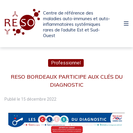
Passer
Aller
Passer
à
au
au
Centre de référence des
la
contenu
pied
maladies auto-immunes et auto-
inflammatoires systémiques
navigation
de
rares de l’adulte Est et Sud-
principale
page
Ouest
Professionnel
RESO BORDEAUX PARTICIPE AUX CLÉS DU
DIAGNOSTIC
Publié le
15 décembre 2022