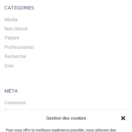
CATÉGORIES
Media
Non classé
Patient
Professionnel
Recherche
Soin
MÉTA
Connexion
Flux des publications
Gestion des cookies
Flux des commentaires
Site de WordPress-FR
Pour vous offrir la meilleure expérience possible, nous utilisons des