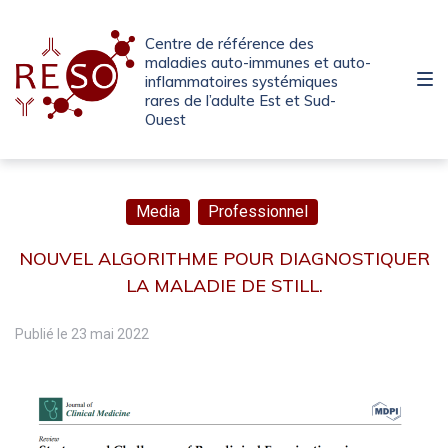
Passer
Aller
Passer
à
au
au
Centre de référence des
la
contenu
pied
maladies auto-immunes et auto-
inflammatoires systémiques
navigation
de
rares de l’adulte Est et Sud-
principale
page
Ouest
Media
Professionnel
NOUVEL ALGORITHME POUR DIAGNOSTIQUER
LA MALADIE DE STILL.
Publié le
23 mai 2022