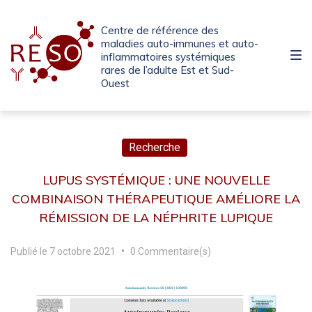
Passer
Aller
Passer
à
au
au
Centre de référence des
la
contenu
pied
maladies auto-immunes et auto-
inflammatoires systémiques
navigation
de
rares de l’adulte Est et Sud-
principale
page
Ouest
Recherche
LUPUS SYSTÉMIQUE : UNE NOUVELLE
COMBINAISON THÉRAPEUTIQUE AMÉLIORE LA
RÉMISSION DE LA NÉPHRITE LUPIQUE
Publié le
7 octobre 2021
•
0 Commentaire(s)