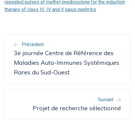
repeated pulses of methyl-prednisolone for the induction
therapy of class III, IV and V lupus nephritis
NAVIGATION
Précédent
DE
3e journée Centre de Référence des
L’ARTICLE
Maladies Auto-Immunes Systémiques
Rares du Sud-Ouest
Suivant
Projet de recherche sélectionné