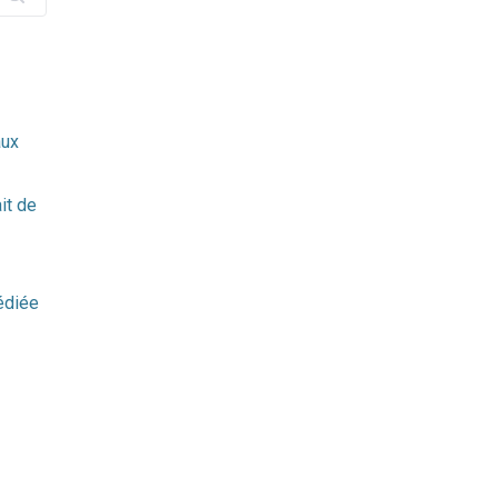
aux
it de
édiée