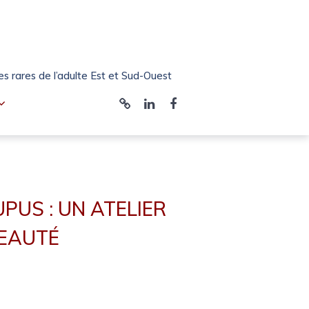
 rares de l’adulte Est et Sud-Ouest
Bluesky
LinkedIn
Facebook
RESO
Bordeaux
PUS : UN ATELIER
BEAUTÉ