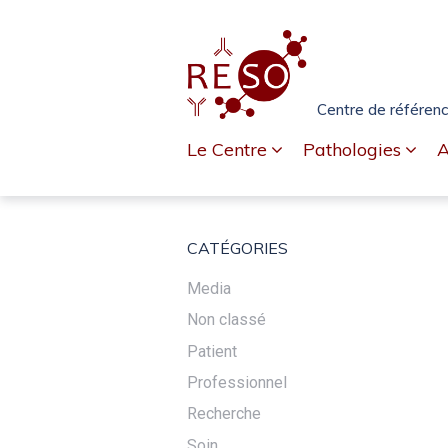
Passer
Aller
Passer
à
au
au
la
contenu
pied
navigation
de
Centre de référenc
principale
page
Le Centre
Pathologies
A
CATÉGORIES
Media
Non classé
Patient
Professionnel
Recherche
Soin