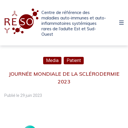
Passer
Aller
Passer
à
au
au
Centre de référence des
la
contenu
pied
maladies auto-immunes et auto-
inflammatoires systémiques
navigation
de
rares de l’adulte Est et Sud-
principale
page
Ouest
Media
Patient
JOURNÉE MONDIALE DE LA SCLÉRODERMIE
2023
Publié le
29 juin 2023