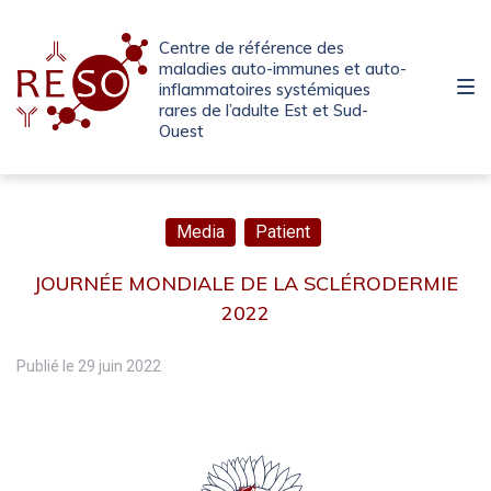
Passer
Aller
Passer
à
au
au
Centre de référence des
la
contenu
pied
maladies auto-immunes et auto-
inflammatoires systémiques
navigation
de
rares de l’adulte Est et Sud-
principale
page
Ouest
Media
Patient
JOURNÉE MONDIALE DE LA SCLÉRODERMIE
2022
Publié le
29 juin 2022