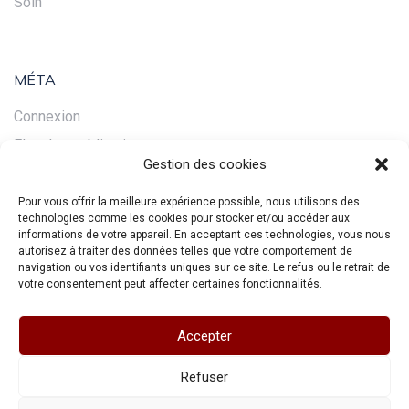
Soin
MÉTA
Connexion
Flux des publications
Gestion des cookies
Flux des commentaires
Site de WordPress-FR
Pour vous offrir la meilleure expérience possible, nous utilisons des
technologies comme les cookies pour stocker et/ou accéder aux
informations de votre appareil. En acceptant ces technologies, vous nous
autorisez à traiter des données telles que votre comportement de
navigation ou vos identifiants uniques sur ce site. Le refus ou le retrait de
votre consentement peut affecter certaines fonctionnalités.
Accepter
Refuser
Accueil
Mentions légales
Plan du site
Source des images