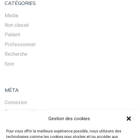
CATÉGORIES
Media
Non classé
Patient
Professionnel
Recherche
Soin
MÉTA
Connexion
Flux des publications
Gestion des cookies
Flux des commentaires
Site de WordPress-FR
Pour vous offrir la meilleure expérience possible, nous utilisons des
technologies comme les cookies pour stocker et/ou accéder aux