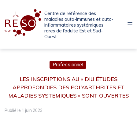
Passer
Aller
Passer
à
au
au
Centre de référence des
la
contenu
pied
maladies auto-immunes et auto-
inflammatoires systémiques
navigation
de
rares de l’adulte Est et Sud-
principale
page
Ouest
Professionnel
LES INSCRIPTIONS AU « DIU ÉTUDES
APPROFONDIES DES POLYARTHRITES ET
MALADIES SYSTÉMIQUES » SONT OUVERTES
Publié le
1 juin 2023