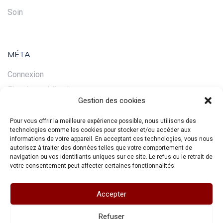
Soin
MÉTA
Connexion
Flux des publications
Gestion des cookies
Flux des commentaires
Site de WordPress-FR
Pour vous offrir la meilleure expérience possible, nous utilisons des
technologies comme les cookies pour stocker et/ou accéder aux
informations de votre appareil. En acceptant ces technologies, vous nous
autorisez à traiter des données telles que votre comportement de
navigation ou vos identifiants uniques sur ce site. Le refus ou le retrait de
votre consentement peut affecter certaines fonctionnalités.
Accepter
Refuser
Accueil
Mentions légales
Plan du site
Source des images