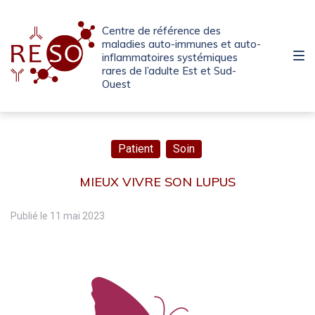
Passer
Aller
Passer
à
au
au
Centre de référence des
la
contenu
pied
maladies auto-immunes et auto-
inflammatoires systémiques
navigation
de
rares de l’adulte Est et Sud-
principale
page
Ouest
Patient
Soin
MIEUX VIVRE SON LUPUS
Publié le
11 mai 2023