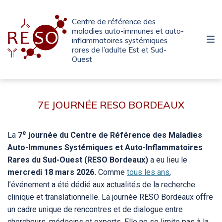
Passer
Aller
Passer
à
au
au
Centre de référence des
la
contenu
pied
maladies auto-immunes et auto-
inflammatoires systémiques
navigation
de
rares de l’adulte Est et Sud-
principale
page
Ouest
7E JOURNÉE RESO BORDEAUX
7E
JOURNÉE
RESO
e
La
7
journée du Centre de Référence des Maladies
BORDEAUX
Auto-Immunes Systémiques et Auto-Inflammatoires
Rares du Sud-Ouest (RESO Bordeaux)
a eu lieu le
mercredi 18 mars 2026.
Comme
tous les ans
,
l’événement a été dédié aux actualités de la recherche
clinique et translationnelle. La journée RESO Bordeaux offre
un cadre unique de rencontres et de dialogue entre
chercheurs, médecins et experts. Elle ne se limite pas à la