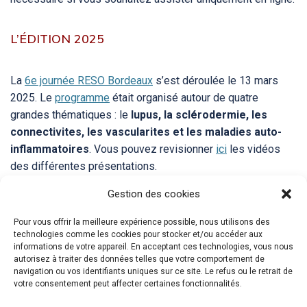
L’ÉDITION 2025
La
6e journée RESO Bordeaux
s’est déroulée le 13 mars
2025. Le
programme
était organisé autour de quatre
grandes thématiques : le
lupus, la sclérodermie, les
connectivites, les vascularites et les maladies auto-
inflammatoires
. Vous pouvez revisionner
ici
les vidéos
des différentes présentations.
Gestion des cookies
Vous trouverez les programmes et les vidéos des autres
journées RESO Bordeaux
ici
.
Pour vous offrir la meilleure expérience possible, nous utilisons des
technologies comme les cookies pour stocker et/ou accéder aux
informations de votre appareil. En acceptant ces technologies, vous nous
autorisez à traiter des données telles que votre comportement de
navigation ou vos identifiants uniques sur ce site. Le refus ou le retrait de
votre consentement peut affecter certaines fonctionnalités.