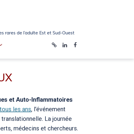
 rares de l’adulte Est et Sud-Ouest
Bluesky
LinkedIn
Facebook
RESO
Bordeaux
UX
es et Auto-Inflammatoires
tous les ans
, l’événement
translationnelle. La journée
erts, médecins et chercheurs.