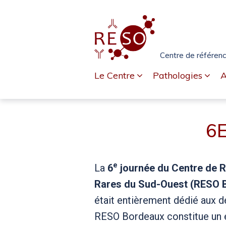
Passer
Aller
Passer
à
au
au
la
contenu
pied
navigation
de
Centre de référenc
principale
page
Le Centre
Pathologies
A
6
6E
JOURNÉE
e
La
6
journée du Centre de 
RESO
Rares du Sud-Ouest (RESO 
BORDEAUX
était entièrement dédié aux d
RESO Bordeaux constitue un e