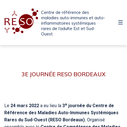
Passer
Aller
Passer
à
au
au
Centre de référence des
la
contenu
pied
maladies auto-immunes et auto-
inflammatoires systémiques
navigation
de
rares de l’adulte Est et Sud-
principale
page
Ouest
3E
JOURNÉE
3E JOURNÉE RESO BORDEAUX
CENTRE
DE
RÉFÉRENCE
e
Le
24 mars 2022
a eu lieu la
3
journée du Centre de
Référence des Maladies Auto-Immunes Systémiques
Rares du Sud-Ouest (RESO Bordeaux).
Organisé
ensemble avec le
Centre de Compétence des Maladies